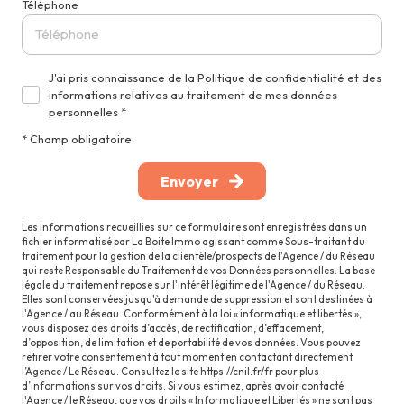
Téléphone
J'ai pris connaissance de la Politique de confidentialité et des
informations relatives au traitement de mes données
personnelles *
* Champ obligatoire
Envoyer
Les informations recueillies sur ce formulaire sont enregistrées dans un
fichier informatisé par La Boite Immo agissant comme Sous-traitant du
traitement pour la gestion de la clientèle/prospects de l'Agence / du Réseau
qui reste Responsable du Traitement de vos Données personnelles. La base
légale du traitement repose sur l'intérêt légitime de l'Agence / du Réseau.
Elles sont conservées jusqu'à demande de suppression et sont destinées à
l'Agence / au Réseau. Conformément à la loi « informatique et libertés »,
vous disposez des droits d’accès, de rectification, d’effacement,
d’opposition, de limitation et de portabilité de vos données. Vous pouvez
retirer votre consentement à tout moment en contactant directement
l’Agence / Le Réseau. Consultez le site
https://cnil.fr/fr
pour plus
d’informations sur vos droits. Si vous estimez, après avoir contacté
l'Agence / le Réseau, que vos droits « Informatique et Libertés » ne sont pas