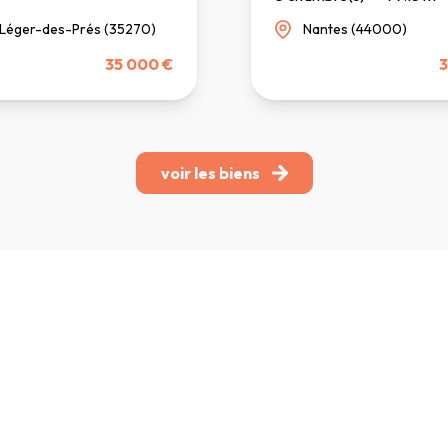
-Léger-des-Prés (35270)
Nantes (44000)
35 000 €
3
voir les biens