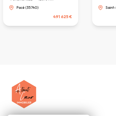
Pacé (35740)
Saint
491 625 €