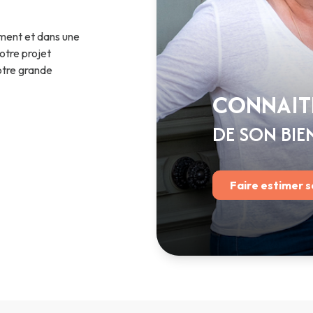
nement et dans une
otre projet
otre grande
CONNAITR
DE SON BIE
Faire estimer s