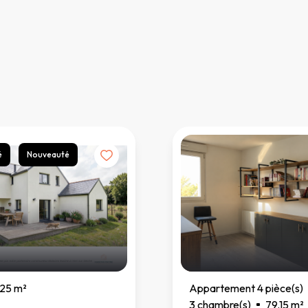
é
Nouveauté
025 m²
Appartement 4 pièce(s)
3 chambre(s)
79.15 m²