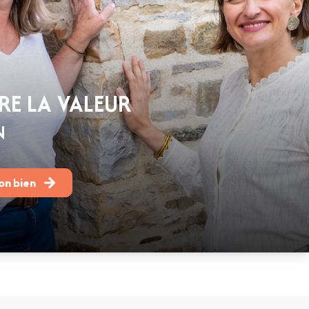
E LA VALEUR
N
on bien