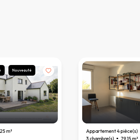
é
Nouveauté
025 m²
Appartement 4 pièce(s)
3 chambre(s)
79.15 m²