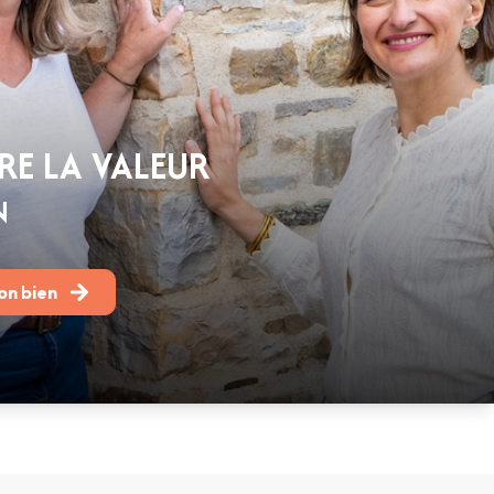
E LA VALEUR
N
on bien