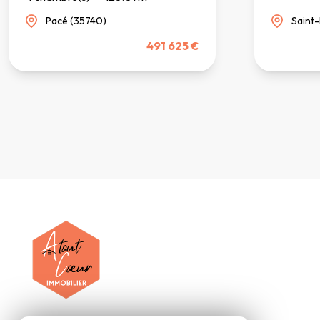
Pacé (35740)
Saint
491 625 €