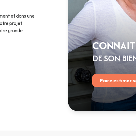
nement et dans une
otre projet
otre grande
CONNAITR
DE SON BIE
Faire estimer s