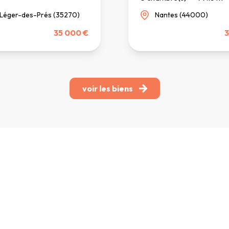
-Léger-des-Prés (35270)
Nantes (44000)
35 000 €
3
voir les biens