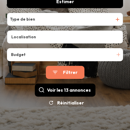
ÉQUIPE
Estimer
De l'ancien
NOS
Type de bien
SERVICES
CONTACT
Budget
Filtrer
Voir les
13
annonces
Réinitialiser