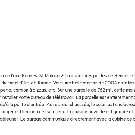
in de l'axe Rennes-St Malo, à 20 minutes des portes de Rennes et 
g du canal d'Ille-et-Rance. Voici une belle maison de 2004 en lot
rêperie, camion à pizzas, etc. Sur une parcelle de 762 m², cette ma
nstaller votre bureau de télétravail. La parcelle est entièrement 
'à la porte d'entrée. Au rez-de-chaussée, le salon est chaleureux
nger est lumineux et spacieux. La cuisine ouverte est grande et fo
t déjeuner. Le garage communique directement avec la cuisine ce qui
z facilement étendre votre linge en extérieur grâce à la porte co
s est présent au rez-de-chaussée. A l'étage, le palier est assez g