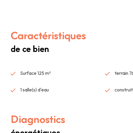
enfants pourront s'installer dans l'une des 3 chambres de l
belle et bien conçue avec ses niches en tête de lit et son dr
La grande terrasse bénéficie du soleil du matin au soir et per
chaleur. Un troisième espace en terrasse permettra de profite
Caractéristiques
kWh ep/m².an - GES C : 26 kg eqCO2/m².an - Estimation des 
informations sur les risques auxquels ce bien est exposé son
de ce bien
de l'acquéreur, soit 295 000 € net vendeur et 10 000 € d'
687 796 - SIREN 978687796
Surface 125 m²
terrain 
1 salle(s) d'eau
construi
Diagnostics
énergétiques