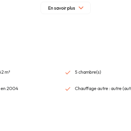
'étage. Une belle salle de bain et un WC séparé complètent ce ni
En savoir plus
essing sur mesure. Le jardin est arboré avec goût et ne souffre d'au
met d'installer un salon et un espace repas d'extérieur. La pergola 
r du soleil du soir quelque soit le mois de l'année. Chauffage gaz
coûts annuels : entre 1 990 € et 2 730 € par an, Prix moyens des
t disponibles sur le site Géorisques : www.georisques.gouv.fr. Au
honoraires. Agence Atout Coeur Immobilier - SARL Amélie Chopin
762 m²
5 chambre(s)
t en 2004
Chauffage autre : autre (aut