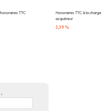
 honoraires TTC
Honoraires TTC à la charge
acquéreur
3,39 %
 *