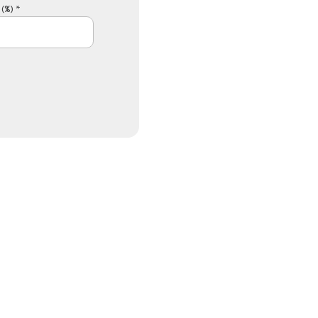
(%) *