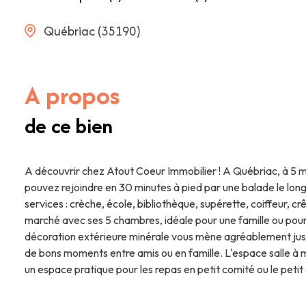
Québriac (35190)
A propos
de ce bien
A découvrir chez Atout Coeur Immobilier ! A Québriac, à 5 m
pouvez rejoindre en 30 minutes à pied par une balade le lon
services : crèche, école, bibliothèque, supérette, coiffeur, c
marché avec ses 5 chambres, idéale pour une famille ou pour i
décoration extérieure minérale vous mène agréablement jusqu
de bons moments entre amis ou en famille. L'espace salle à ma
un espace pratique pour les repas en petit comité ou le peti
arrivées d'eau sont en place pour le lave-linge, vous pourre
dessert une chambre et une salle d'eau. Un WC avec lave-main