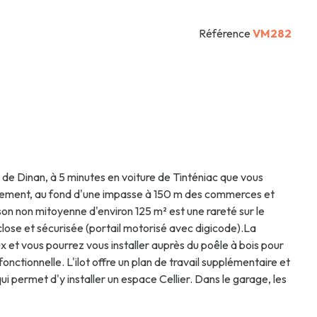
Référence
VM282
de Dinan, à 5 minutes en voiture de Tinténiac que vous
issement, au fond d'une impasse à 150 m des commerces et
ison non mitoyenne d'environ 125 m² est une rareté sur le
close et sécurisée (portail motorisé avec digicode).La
 et vous pourrez vous installer auprès du poêle à bois pour
nctionnelle. L'ilot offre un plan de travail supplémentaire et
 permet d'y installer un espace Cellier. Dans le garage, les
mmunicante entre le garage et le jardin. Un dégagement
rand pour installer un bureau ou un espace de loisirs.Vos