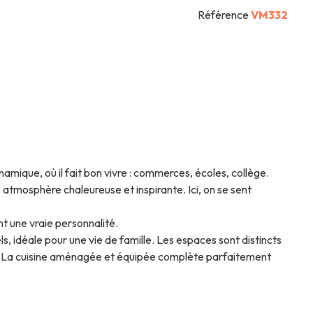
Référence
VM332
que, où il fait bon vivre : commerces, écoles, collège.
atmosphère chaleureuse et inspirante. Ici, on se sent
nt une vraie personnalité.
, idéale pour une vie de famille. Les espaces sont distincts
est. La cuisine aménagée et équipée complète parfaitement
itable cocon), une salle de bain et une salle d'eau. Une