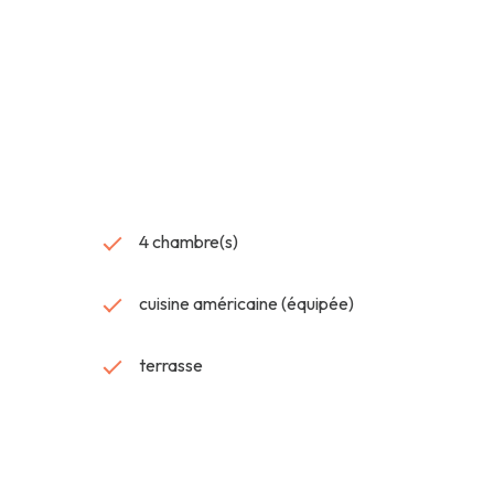
que votre imagination pour révéler tout son potentiel !
onnements compris) : entre 820 € et 1 160 €
 honoraires de 12 680 €.
4 chambre(s)
cuisine américaine (équipée)
terrasse