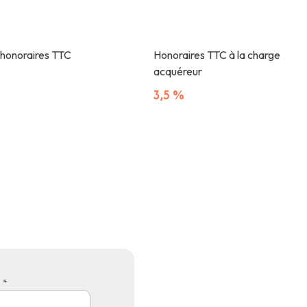
 honoraires TTC
Honoraires TTC à la charge
acquéreur
3,5 %
 *