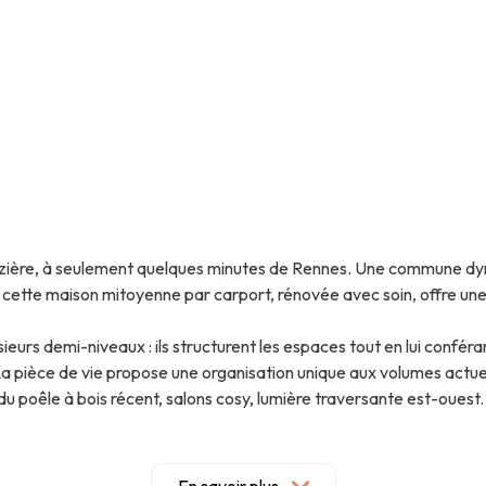
ère, à seulement quelques minutes de Rennes. Une commune dynami
 cette maison mitoyenne par carport, rénovée avec soin, offre une 
eurs demi-niveaux : ils structurent les espaces tout en lui conféra
a pièce de vie propose une organisation unique aux volumes actuels
r du poêle à bois récent, salons cosy, lumière traversante est-ou
hambres (dont l'une occupe tout le dernier étage, sous combles, vér
x de grande envergure.