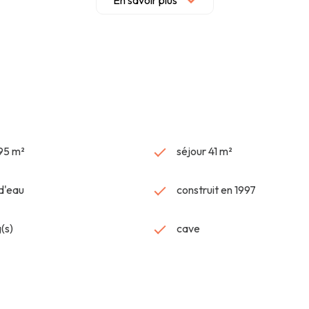
En savoir plus
as en terrasse, les jeux des enfants ou un coin potager. Il n'attend 
e technique, de quoi répondre aux besoins de chacun.
 moyens des énergies indexés sur les années 2021, 2022, 2023 (ab
arge de l'acquéreur, soit un prix net vendeur de 362 320 € et des
595 m²
séjour 41 m²
 d'eau
construit en 1997
(s)
cave