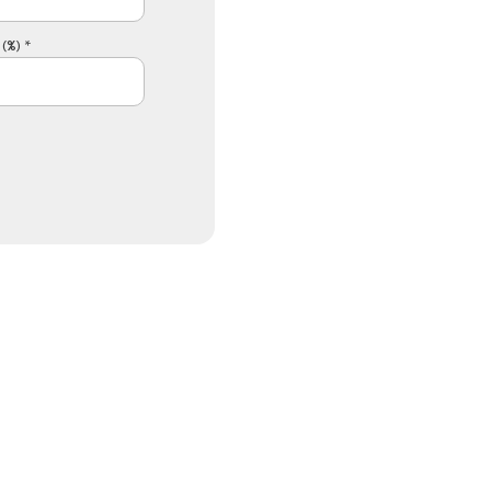
(%) *