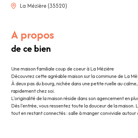
La Mézière (35520)
A propos
de ce bien
Une maison familiale coup de coeur à La Mézière
Découvrez cette agréable maison sur la commune de La Mézi
À deux pas du bourg, nichée dans une petite ruelle au calme,
rapidement chez soi.
L'originalité de la maison réside dans son agencement en plusi
Dès l'entrée, vous ressentez toute la douceur de la maison. L
tout en restant connectés : salle à manger conviviale autou
l'espace de vie pensé pour partager.
Côté nuit, la maison offre une organisation confortable : 4 c
cinquième chambre est facilement envisageable sans travau