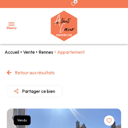
0
Menu
Accueil
Vente
Rennes
Appartement
ACCUEIL
NOS
Retour aux résultats
BIENS
ESTIMER
Partager ce bien
NOTRE
AGENCE
Vendu
NOTRE