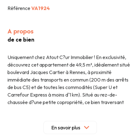
Référence
VA1924
A propos
de ce bien
Uniquement chez Atout C?ur Immobilier ! En exclusivité,
découvrez cet appartement de 49,5 m², idéalement situé
boulevard Jacques Cartier à Rennes, à proximité
immédiate des transports en commun (200 m des arrêts
de bus C5) et de toutes les commodités (Super U et
Carrefour Express à moins d'1 km). Situé au rez-de-
chaussée d?une petite copropriété, ce bien traversant
nord-sud bénéficie d?une belle luminosité tout au long de
la journée. Sur parquet ancien, la pièce de vie de 23,5 m²
séduit par son volume et son potentiel : la cuisine ouverte
En savoir plus
est à aménager et équiper selon vos envies. L?
appartement offre deux chambres confortables de 10,6